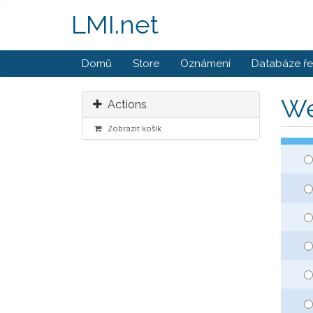
LMI.net
Domů
Store
Oznámení
Databáze ře
We
Actions
Zobrazit košík