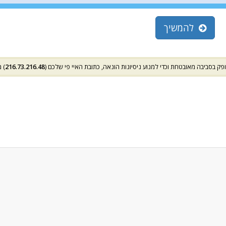
להמשיך
מת
216.73.216.48
סופק בסביבה מאובטחת וכדי למנוע ניסיונות הונאה, כתובת האיי פי שלכם