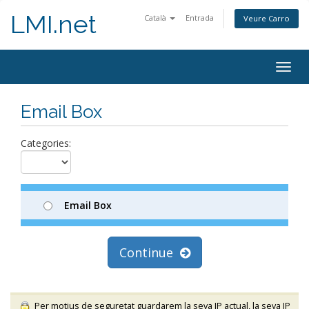
LMI.net
Català
Entrada
Veure Carro
Togg
navig
Email Box
Categories:
Email Box
Continue
Per motius de seguretat guardarem la seva IP actual, la seva IP