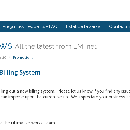
Preguntes Freqüents - FAQ
Estat de la xarxa
Contacti'
ws
All the latest from LMI.net
ació
Promocions
Billing System
lling out a new billing system. Please let us know if you find any i
can improve upon the current setup. We appreciate your business an
nd the Ultima Networks Team