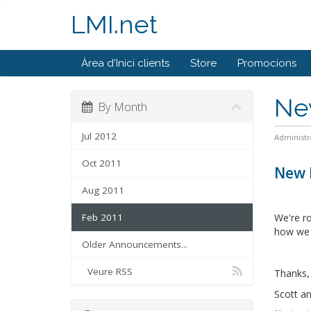
LMI.net
Àrea d'Inici clients
Store
Promocions
Ne
By Month
Jul 2012
Administr
Oct 2011
New 
Aug 2011
Feb 2011
We're ro
how we 
Older Announcements...
Veure RSS
Thanks,
Scott a