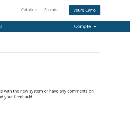
Català
Entrada
Veure Carro
ns
Compte
ssues with the new system or have any comments on
d your feedback!