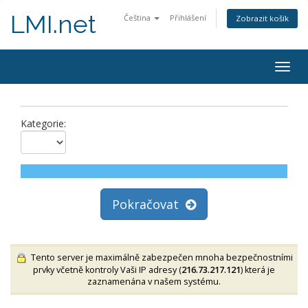
LMI.net
Čeština
Přihlášení
Zobrazit košík
Togg
navig
Kategorie:
Pokračovat
Tento server je maximálně zabezpečen mnoha bezpečnostními
prvky včetně kontroly Vaši IP adresy (
216.73.217.121
) která je
zaznamenána v našem systému.