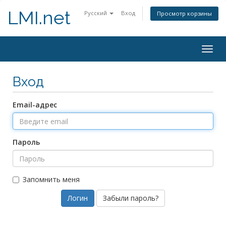
LMI.net
Русский
Вход
Просмотр корзины
Togg
navig
Вход
Email-адрес
Пароль
Запомнить меня
Забыли пароль?